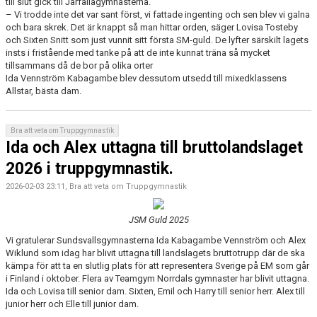
till slut gick till Järfällagymnasterna.
– Vi trodde inte det var sant först, vi fattade ingenting och sen blev vi galna
och bara skrek. Det är knappt så man hittar orden, säger Lovisa Tosteby
och Sixten Snitt som just vunnit sitt första SM-guld. De lyfter särskilt lagets
insts i fristående med tanke på att de inte kunnat träna så mycket
tillsammans då de bor på olika orter
Ida Vennström Kabagambe blev dessutom utsedd till mixedklassens
Allstar, bästa dam.
Bra att veta om Truppgymnastik
Ida och Alex uttagna till bruttolandslaget
2026 i truppgymnastik.
2026-02-03 23:11, Bra att veta om Truppgymnastik
JSM Guld 2025
Vi gratulerar Sundsvallsgymnasterna Ida Kabagambe Vennström och Alex
Wiklund som idag har blivit uttagna till landslagets bruttotrupp där de ska
kämpa för att ta en slutlig plats för att representera Sverige på EM som går
i Finland i oktober. Flera av Teamgym Norrdals gymnaster har blivit uttagna.
Ida och Lovisa till senior dam. Sixten, Emil och Harry till senior herr. Alex till
junior herr och Elle till junior dam.