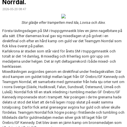
Norrdal.
2026-05-20 08:47
Stor glädje efter trampetten med Ida, Lovisa och Alex.
Första tävlingsdagen på SM i truppgymnastik blev en jämn nagelbitare på
alla sätt. Efter damernas kval gav sig mixedlagen ut på golvet i en
direktfinal och efter en hård kamp om guld var det Teamgym Norrdal som
fick kliva överst på pallen.
Karlskrona är staden som står värd för årets SM i truppgymnastik och
totalt är det 14 damlag, 8 mixedlag och 8 herrlag som gör upp om
medaljerna under helgen. Det är nytt deltagarrekord i både mixed- och
herrklassen.
Mixedtävlingen avgjordes genom en direktfinal under fredagskvällen. Där
stod kampen om guldet tidigt mellan laget från GF Örebro/GF Kennedy och
Teamgym Norrdal, ett samarbete med gymnaster från hela sju orter runt om
i norra Sverige (Gävle, Hudiksvall, Falun, Sundsvall, Östersund, Umeå och
Luleå). Norrdal fick till en stark inledning i tumbling medan GF Örebro/GF
Kennedy imponerade stort i trampett. När poängen i de tre grenarna hade
delats ut stod det klart att de två lagen i topp slutat på exakt samma
totalpoäng. Därför fick antal grensegrar avgöra hur guld och silver skulle
fördelas. Teamgym Norrdal fick högre poäng i fristående och tumbling och
tilldelads därför guldmedaljen medan silver gick till laget från GF
Örebro/GF Kennedy. Det blev även en jämn kamp om bronsmedaljen som