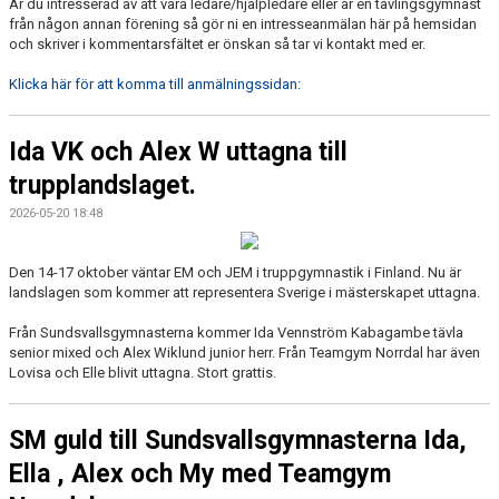
Är du intresserad av att vara ledare/hjälpledare eller är en tävlingsgymnast
från någon annan förening så gör ni en intresseanmälan här på hemsidan
och skriver i kommentarsfältet er önskan så tar vi kontakt med er.
Klicka här för att komma till anmälningssidan:
Ida VK och Alex W uttagna till
trupplandslaget.
2026-05-20 18:48
Den 14-17 oktober väntar EM och JEM i truppgymnastik i Finland. Nu är
landslagen som kommer att representera Sverige i mästerskapet uttagna.
Från Sundsvallsgymnasterna kommer Ida Vennström Kabagambe tävla
senior mixed och Alex Wiklund junior herr. Från Teamgym Norrdal har även
Lovisa och Elle blivit uttagna. Stort grattis.
SM guld till Sundsvallsgymnasterna Ida,
Ella , Alex och My med Teamgym