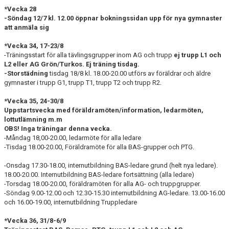
*Vecka 28
-Söndag 12/7 kl. 12.00 öppnar bokningssidan upp för nya gymnaster
att anmäla sig
*Vecka 34, 17-23/8
-Träningsstart för alla tävlingsgrupper inom AG och trupp
ej trupp L1 och
L2 eller AG Grön/Turkos
. Ej träning tisdag.
-Storstädning
tisdag 18/8 kl. 18.00-20.00 utförs av föräldrar och äldre
gymnaster i trupp G1, trupp T1, trupp T2 och trupp R2.
*Vecka 35, 24-30/8
Uppstartsvecka med föräldramöten/information, ledarmöten,
lottutlämning m.m
OBS! Inga träningar denna vecka.
-Måndag 18,00-20.00, ledarmöte för alla ledare
-Tisdag 18.00-20.00, Föräldramöte för alla BAS-grupper och PTG.
-Onsdag 17.30-18.00, internutbildning BAS-ledare grund (helt nya ledare).
18.00-20.00. Internutbildning BAS-ledare fortsättning (alla ledare)
-Torsdag 18.00-20.00, föräldramöten för alla AG- och truppgrupper.
-Söndag 9.00-12.00 och 12.30-15.30 internutbildning AG-ledare. 13.00-16.00
och 16.00-19.00, internutbildning Truppledare
*Vecka 36, 31/8-6/9