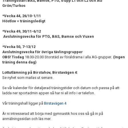
Träningsstart BAS, Bamse, PTG, trupp L1 och L2 och AG
Grön/Turkos
*Vecka 44, 26/10-1/11
Höstlov = träningsledigt
*Vecka 49, 30/11-6/12
Avslutningsvecka för PTG, BAS, Bamse och Vuxen
*Vecka 50, 7-13/12
Avslutningsvecka för övriga tävlingsgrupper
OBS! Tisdag
18.00-20.00 Storstäd av föräldrarna i alla AG-grupper
. (Ingen
träning denna dag)
Lottutlämning på Birstahov, Birstavägen 4:
Se nyhet som mailas ut senare.
Se vår kalender för detaljerad träningstider och datum och passa på att
ladda ner sportadmin appen så har ni all info i er telefon.
Vår träningshall ligger på
Birstavägen 4
Är ni intresserad att börja med gymnastik hos oss så gå in på
anmälningssidan och läs mer.