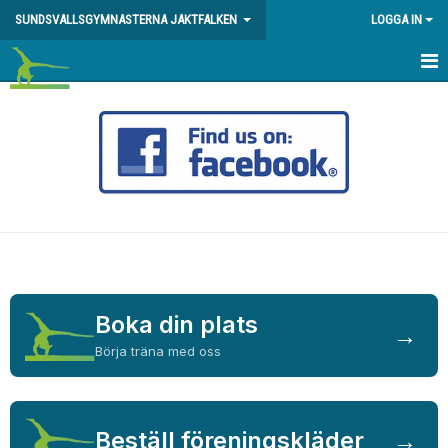
SUNDSVALLSGYMNASTERNA JAKTFALKEN
LOGGA IN
HEM
DIREKTANMÄLAN/INTRESSEANMÄLAN
KALENDER
OM FÖRENINGEN
BESTÄLLNING AV FÖRENINGSKLÄDER M.M
SPONSRING & STÖDMEDLEM
Boka din plats
→
Börja träna med oss
DIGITAL SKADEANMÄLAN
ENERGIBRIST OCH ÄTSTÖRNING
Beställ föreningskläder
→