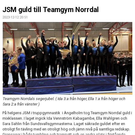
JSM guld till Teamgym Norrdal
2023-12-12 20:51
Teamgym Norrdals segerjubel. ( Ida 3:a från höger, Ella 1:a från höger och
Sara 2:a från vänster )
På helgens JSM i truppgymnastik i Ängelholm tog Teamgym Norrdal guld i
mixklassen. I laget ingick Ida Vennström Kabagambe, Ella Wahlgren och
Sara Sahlin från Sundsvallsgymnasterna. Laget säkrade guldet efter en
otroligt fin tävling med en otroligt hög och jämn nivå på samtliga redskap.
Grenseger i både tumbling och trampett och en andra plats i fristående.