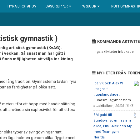
HYRA BIRSTAHOV
BASGRUPPER
PARKOUR
TRUPPGYMNASTI
tistisk gymnastik )
KOMMANDE AKTIVITE
lig artistisk gymnastik (KvAG).
Inga aktiviteter inbokade
r i veckan.
Så snart man har gått i
inns möjligheten att välja inriktning
NYHETER FRÅN FÖRE
ed lång tradition. Gymnasterna tävlar i fyra
Ida VK och Alex W
rnas färdigheter på olika sätt.
uttagna till
trupplandslaget.
Sundsvallsgymnastern
5 meter utför ett hopp med handinsättning
a Jaktfalken
,
20/05 18:48
tt använda sin explosivitet för att utföra
SM guld till
Sundsvallsgymnastern
a Ida, Ella , Alex och My
 olika typer av svingövningar runt.
med Teamgym
 den låga holmen genom olika flygelement.
Norrdal.