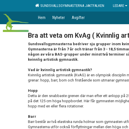
SUNDSVALLSGYMNASTERNA JAKTFALKEN
LEDARE
Hem
Nyheter
Avgifter
Bra att veta om KvAg ( Kvinnlig ar
Sundsvallsgymnasterna bedriver sju grupper inom kvinn
Gymnasterna är från 7 år och tränar från 3 - 18,5 timma
någon av våra BAS-grupper under minst två terminer så f
kvinnlig artistisk gymnastik.
Vad är kvinnlig artistisk gymnastik?
Kvinnlig artistisk gymnastik (KvAG) är en olympisk disciplin m
grenar: hopp, barr, bom och fristående som utmanar gymnaste
Hopp
Detta är den snabbaste grenen där man efter ett anlopp på 2
på det 125 cm höga hoppbordet. Här får gymnasten möjlighet a
hopp med en eller flera rotationer.
Barr
Barr består av två elastiska runda holmar som gymnasten utför
Gymnasterna utför också förflyttningar mellan den höga och