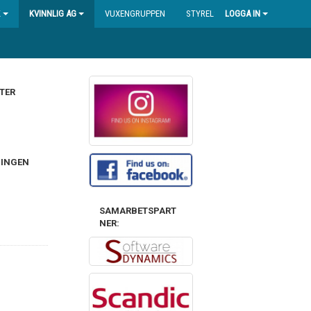
K
KVINNLIG AG
VUXENGRUPPEN
STYRELSEN
LOGGA IN
TER
NINGEN
SAMARBETSPART
NER: