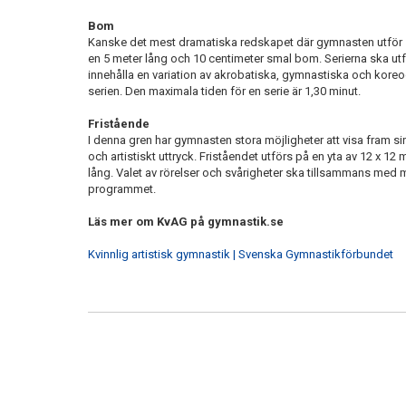
Bom
Kanske det mest dramatiska redskapet där gymnasten utför si
en 5 meter lång och 10 centimeter smal bom. Serierna ska ut
innehålla en variation av akrobatiska, gymnastiska och koreo
serien. Den maximala tiden för en serie är 1,30 minut.
Fristående
I denna gren har gymnasten stora möjligheter att visa fram sin
och artistiskt uttryck. Friståendet utförs på en yta av 12 x 12
lång. Valet av rörelser och svårigheter ska tillsammans med
programmet.
Läs mer om KvAG på gymnastik.se
Kvinnlig artistisk gymnastik | Svenska Gymnastikförbundet