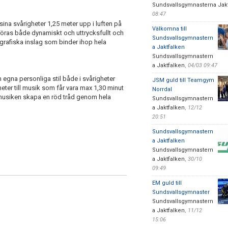
Sundsvallsgymnasterna Jak
08:47
na svårigheter 1,25 meter upp i luften på
Välkomna till
föras både dynamiskt och uttrycksfullt och
Sundsvallsgymnastern
grafiska inslag som binder ihop hela
a Jaktfalken
Sundsvallsgymnastern
a Jaktfalken
,
04/03 09:47
 egna personliga stil både i svårigheter
JSM guld till Teamgym
 meter till musik som får vara max 1,30 minut
Norrdal
 musiken skapa en röd tråd genom hela
Sundsvallsgymnastern
a Jaktfalken
,
12/12
20:51
Sundsvallsgymnastern
a Jaktfalken
Sundsvallsgymnastern
a Jaktfalken
,
30/10
09:49
EM guld till
Sundsvallsgymnaster
Sundsvallsgymnastern
a Jaktfalken
,
11/12
15:06