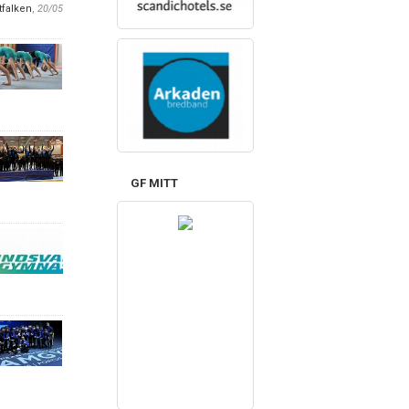
tfalken
,
20/05
GF MITT