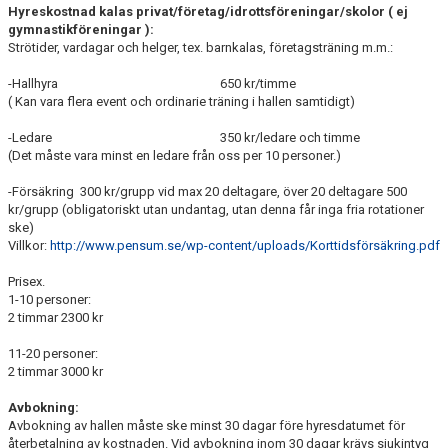
Hyreskostnad kalas privat/företag/idrottsföreningar/skolor ( ej
gymnastikföreningar ):
Strötider, vardagar och helger, tex. barnkalas, företagsträning m.m.:
-Hallhyra 650 kr/timme
( Kan vara flera event och ordinarie träning i hallen samtidigt)
-Ledare 350 kr/ledare och timme
(Det måste vara minst en ledare från oss per 10 personer.)
-Försäkring 300 kr/grupp vid max 20 deltagare, över 20 deltagare 500
kr/grupp (obligatoriskt utan undantag, utan denna får inga fria rotationer
ske)
Villkor:
http://www.pensum.se/wp-content/uploads/Korttidsförsäkring.pdf
Prisex.
1-10 personer:
2 timmar 2300 kr
11-20 personer:
2 timmar 3000 kr
Avbokning:
Avbokning av hallen måste ske minst 30 dagar före hyresdatumet för
återbetalning av kostnaden. Vid avbokning inom 30 dagar krävs sjukintyg