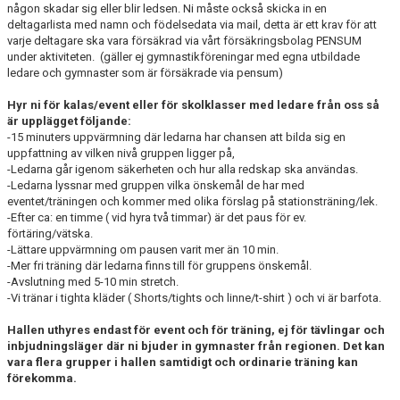
någon skadar sig eller blir ledsen. Ni måste också skicka in en
deltagarlista med namn och födelsedata via mail, detta är ett krav för att
varje deltagare ska vara försäkrad via vårt försäkringsbolag PENSUM
under aktiviteten. (gäller ej gymnastikföreningar med egna utbildade
ledare och gymnaster som är försäkrade via pensum)
Hyr ni för kalas/event eller för skolklasser med ledare från oss så
är upplägget följande:
-15 minuters uppvärmning där ledarna har chansen att bilda sig en
uppfattning av vilken nivå gruppen ligger på,
-Ledarna går igenom säkerheten och hur alla redskap ska användas.
-Ledarna lyssnar med gruppen vilka önskemål de har med
eventet/träningen och kommer med olika förslag på stationsträning/lek.
-Efter ca: en timme ( vid hyra två timmar) är det paus för ev.
förtäring/vätska.
-Lättare uppvärmning om pausen varit mer än 10 min.
-Mer fri träning där ledarna finns till för gruppens önskemål.
-Avslutning med 5-10 min stretch.
-Vi tränar i tighta kläder ( Shorts/tights och linne/t-shirt ) och vi är barfota.
Hallen uthyres endast för event och för träning, ej för tävlingar och
inbjudningsläger där ni bjuder in gymnaster från regionen. Det kan
vara flera grupper i hallen samtidigt och ordinarie träning kan
förekomma.