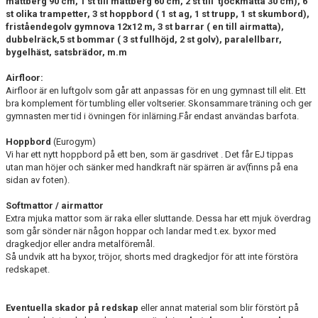
mattberg 90 cm, 1 st till mattberg 60 cm, 2 st till tjockmatta 30 cm), 6
st olika trampetter, 3 st hoppbord ( 1 st ag, 1 st trupp, 1 st skumbord),
friståendegolv gymnova 12x12 m,
3 st barrar ( en till airmatta),
dubbelräck,5 st bommar ( 3 st fullhöjd, 2 st golv), paralellbarr,
bygelhäst, satsbrädor,
m.m
Airfloor:
Airfloor är en luftgolv som går att anpassas för en ung gymnast till elit. Ett
bra komplement för tumbling eller voltserier. Skonsammare träning och ger
gymnasten mer tid i övningen för inlärning.Får endast användas barfota.
Hoppbord
(Eurogym)
Vi har ett nytt hoppbord på ett ben, som är gasdrivet . Det får EJ tippas
utan man höjer och sänker med handkraft när spärren är av(finns på ena
sidan av foten).
Softmattor / airmattor
Extra mjuka mattor som är raka eller sluttande. Dessa har ett mjuk överdrag
som går sönder när någon hoppar och landar med t.ex. byxor med
dragkedjor eller andra metalföremål.
Så undvik att ha byxor, tröjor, shorts med dragkedjor för att inte förstöra
redskapet.
Eventuella skador på redskap
eller annat material som blir förstört på