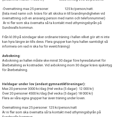
-Övernattning max 25 personer: 125 kr/person/natt.
(lista med namn och krävs för att skicka in till brandmyndigheten vid
övernattning och en ansvarig person med namn och telefonnummer)
Är ni fler som ska övernatta så ta kontakt med uthyrningsbyrån på
Sundsvalls kommun.
Från kl.09 på söndagar sker ordinarie träning i hallen vilket gör att ni inte
kan hyra längre än tills dess. Flera grupper kan hyra hallen samtidigt så
informera om vad ni ska ha för event/träning)
Avbokning:
Avbokning av hallen måste ske minst 30 dagar före hyresdatumet för
återbetalning av kostnaden. Vid avbokning inom 30 dagar krävs sjukintyg
för återbetalning.
Heldagar under lov (endast gymnastikföreningar):
Max 20 personer 3000 kr/dag (Hel vecka (5 dagar) 12 000 kr)
Över 20 personer 4500 kr/dag (hel vecka (5 dagar) 18 000 kr)
Flera av våra egna grupper har även träning under loven.
Övernattning max 25 personer: 125 kr/person/natt
Är ni fler som ska övernatta så ta kontakt med uthyrningsbyrån på
Sundsvalls kommun