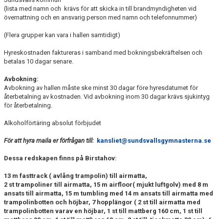
(lista med namn och krävs för att skicka in till brandmyndigheten vid
övernattning och en ansvarig person med namn och telefonnummer)
(Flera grupper kan vara i hallen samtidigt)
Hyreskostnaden faktureras i samband med bokningsbekräftelsen och
betalas 10 dagar senare.
Avbokning:
Avbokning av hallen måste ske minst 30 dagar före hyresdatumet för
återbetalning av kostnaden. Vid avbokning inom 30 dagar krävs sjukintyg
för återbetalning.
Alkoholförtäring absolut förbjudet
För att hyra maila er förfrågan till:
kansliet@sundsvallsgymnasterna.se
Dessa redskapen finns på Birstahov:
13 m fasttrack ( avlång trampolin) till airmatta,
2 st trampoliner till airmatta, 15 m airfloor( mjukt luftgolv) med 8 m
ansats till airmatta, 15 m tumbling med 14 m ansats till airmatta med
trampolinbotten och höjbar, 7 hopplängor ( 2 st till airmatta med
trampolinbotten varav en höjbar, 1 st till mattberg 160 cm, 1 st till