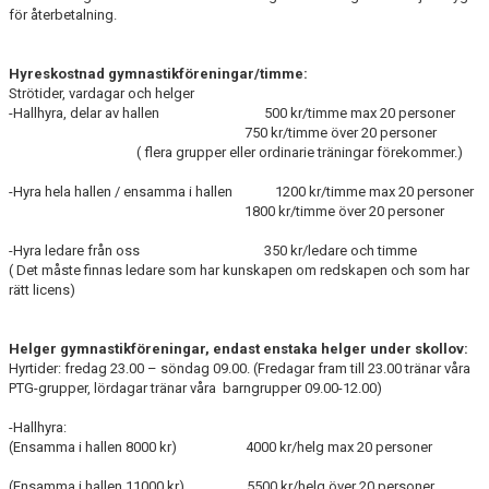
för återbetalning.
Hyreskostnad gymnastikföreningar/timme:
Strötider, vardagar och helger
-Hallhyra, delar av hallen 500 kr/timme max 20 personer
750 kr/timme över 20 personer
( flera grupper eller ordinarie träningar förekommer.)
-Hyra hela hallen / ensamma i hallen 1200 kr/timme max 20 personer
1800 kr/timme över 20 personer
-Hyra ledare från oss 350 kr/ledare och timme
( Det måste finnas ledare som har kunskapen om redskapen och som har
rätt licens)
Helger gymnastikföreningar, endast enstaka helger under skollov:
Hyrtider: fredag 23.00 – söndag 09.00. (Fredagar fram till 23.00 tränar våra
PTG-grupper, lördagar tränar våra barngrupper 09.00-12.00)
-Hallhyra:
(Ensamma i hallen 8000 kr) 4000 kr/helg max 20 personer
(Ensamma i hallen 11000 kr) 5500 kr/helg över 20 personer