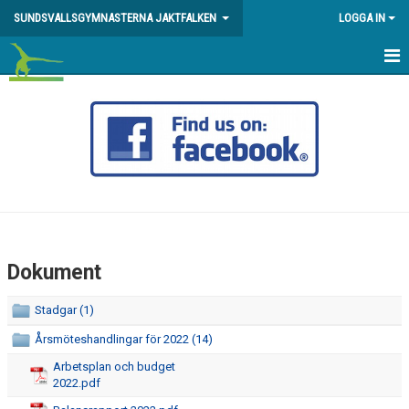
SUNDSVALLSGYMNASTERNA JAKTFALKEN
LOGGA IN
HEM
DIREKTANMÄLAN/INTRESSEANMÄLAN
KALENDER
OM FÖRENINGEN
TRÄNINGS-/TÄVLINGSAVGIFTER
Dokument
FÖRVÄNTANSDOKUMENT
Stadgar (1)
KANSLI/STYRELSE
Årsmöteshandlingar för 2022 (14)
Arbetsplan och budget
STADGAR
2022.pdf
DOKUMENT