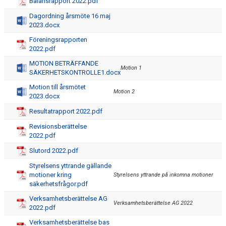
Balansrapport 2022.pdf
Dagordning årsmöte 16 maj
BESTÄLLNING AV FÖRENINGSKLÄDER M.M
2023.docx
Föreningsrapporten
SPONSRING & STÖDMEDLEM
2022.pdf
MOTION BETRÄFFANDE
DIGITAL SKADEANMÄLAN
Motion 1
SÄKERHETSKONTROLLE1.docx
ENERGIBRIST OCH ÄTSTÖRNING
Motion till årsmötet
Motion 2
2023.docx
GDPR
Resultatrapport 2022.pdf
Revisionsberättelse
ANDT-POLICY
2022.pdf
Slutord 2022.pdf
NYHETER
Styrelsens yttrande gällande
motioner kring
Styrelsens yttrande på inkomna motioner
säkerhetsfrågor.pdf
Verksamhetsberättelse AG
Verksamhetsberättelse AG 2022
2022.pdf
Verksamhetsberättelse bas