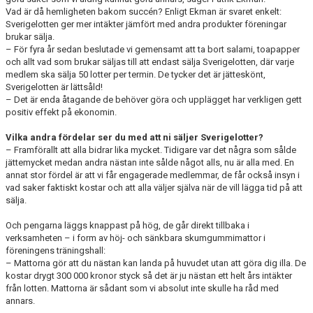
Vad är då hemligheten bakom succén? Enligt Ekman är svaret enkelt:
Sverigelotten ger mer intäkter jämfört med andra produkter föreningar
brukar sälja.
– För fyra år sedan beslutade vi gemensamt att ta bort salami, toapapper
och allt vad som brukar säljas till att endast sälja Sverigelotten, där varje
medlem ska sälja 50 lotter per termin. De tycker det är jätteskönt,
Sverigelotten är lättsåld!
– Det är enda åtagande de behöver göra och upplägget har verkligen gett
positiv effekt på ekonomin.
Vilka andra fördelar ser du med att ni säljer Sverigelotter?
– Framförallt att alla bidrar lika mycket. Tidigare var det några som sålde
jättemycket medan andra nästan inte sålde något alls, nu är alla med. En
annat stor fördel är att vi får engagerade medlemmar, de får också insyn i
vad saker faktiskt kostar och att alla väljer själva när de vill lägga tid på att
sälja.
Och pengarna läggs knappast på hög, de går direkt tillbaka i
verksamheten – i form av höj- och sänkbara skumgummimattor i
föreningens träningshall:
– Mattorna gör att du nästan kan landa på huvudet utan att göra dig illa. De
kostar drygt 300 000 kronor styck så det är ju nästan ett helt års intäkter
från lotten. Mattorna är sådant som vi absolut inte skulle ha råd med
annars.