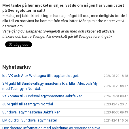
Med tanke på hur mycket ni säljer, vet du om någon har vunnit stort
på Sverigelotter ni sålt?
– Haha, nej faktiskt inte! Ingen har sagt något till oss, men rimligtvis borde i
alla fall en storvinst ha kommit från våra lotter! Många mindre vinster vet vi
däremot om.
Varje gång du skrapar en Sverigelott är du med och skapar ett aktivare,
friskare och bättre Sverige. Allt överskott går till Sveriges föreningsliv.
Nyhetsarkiv
Ida VK och Alex W uttagna till trupplandslaget.
2026-05-20 18:48
SM guld till Sundsvallsgymnasterna Ida, Ella , Alex och My
2026-05-20 08:47
med Teamgym Norrdal.
Välkomna till Sundsvallsgymnasterna Jaktfalken
2024-03-04 09:47
JSM guld till Teamgym Norrdal
2023-12-12 20:51
Sundsvallsgymnasterna Jaktfalken
2023-10-30 09:49
EM guld till Sundsvallsgymnaster
2021-12-11 15:06
Uppdaterad information med anledning av regeringens nya