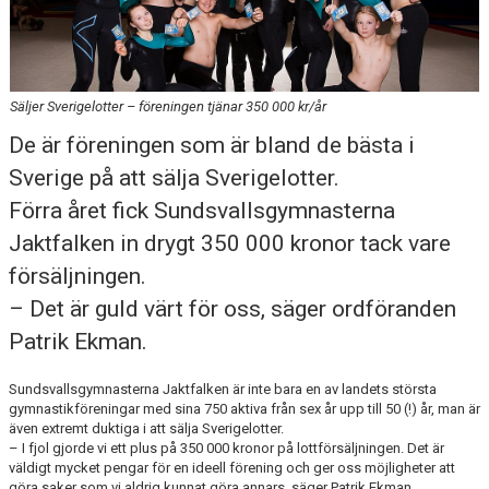
GDPR
ANDT-POLICY
NYHETER
Säljer Sverigelotter – föreningen tjänar 350 000 kr/år
De är föreningen som är bland de bästa i
Sverige på att sälja Sverigelotter.
Förra året fick Sundsvallsgymnasterna
Jaktfalken in drygt 350 000 kronor tack vare
försäljningen.
– Det är guld värt för oss, säger ordföranden
Patrik Ekman.
Sundsvallsgymnasterna Jaktfalken är inte bara en av landets största
gymnastikföreningar med sina 750 aktiva från sex år upp till 50 (!) år, man är
även extremt duktiga i att sälja Sverigelotter.
– I fjol gjorde vi ett plus på 350 000 kronor på lottförsäljningen. Det är
väldigt mycket pengar för en ideell förening och ger oss möjligheter att
göra saker som vi aldrig kunnat göra annars, säger Patrik Ekman.