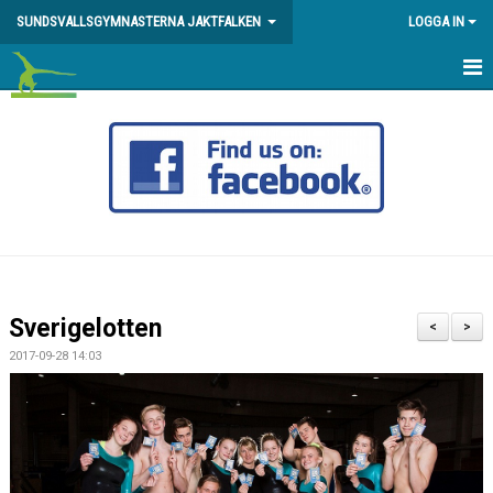
SUNDSVALLSGYMNASTERNA JAKTFALKEN
LOGGA IN
HEM
DIREKTANMÄLAN/INTRESSEANMÄLAN
KALENDER
OM FÖRENINGEN
BESTÄLLNING AV FÖRENINGSKLÄDER M.M
Sverigelotten
<
>
SPONSRING & STÖDMEDLEM
2017-09-28 14:03
DIGITAL SKADEANMÄLAN
ENERGIBRIST OCH ÄTSTÖRNING