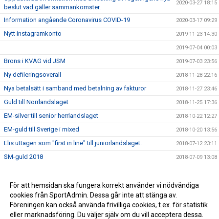
2020-03-27 18:15
beslut vad gäller sammankomster.
Information angående Coronavirus COVID-19
2020-03-17 09:29
Nytt instagramkonto
2019-11-23 14:30
2019-07-04 00:03
Brons i KVAG vid JSM
2019-07-03 23:56
Ny defileringsoverall
2018-11-28 22:16
Nya betalsätt i samband med betalning av fakturor
2018-11-27 23:46
Guld till Norrlandslaget
2018-11-25 17:36
EM-silver till senior herrlandslaget
2018-10-22 12:27
EM-guld till Sverige i mixed
2018-10-20 13:56
Elis uttagen som "first in line" till juniorlandslaget.
2018-07-12 23:11
SM-guld 2018
2018-07-09 13:08
JSM-guld till Norrlandslaget i truppgymnastik 2017
2017-12-11 17:04
Sverigelotten
För att hemsidan ska fungera korrekt använder vi nödvändiga
2017-09-28 14:03
cookies från SportAdmin. Dessa går inte att stänga av.
Vi behöver hjälp av er föräldrar
2015-02-19 10:44
Föreningen kan också använda frivilliga cookies, t.ex. för statistik
eller marknadsföring. Du väljer själv om du vill acceptera dessa.